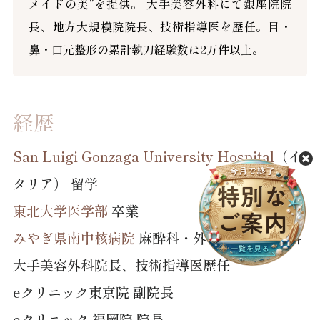
メイドの美”を提供。 大手美容外科にて銀座院院
長、地方大規模院院長、技術指導医を歴任。目・
鼻・口元整形の累計執刀経験数は2万件以上。
経歴
San Luigi Gonzaga University Hospital
（イ
タリア） 留学
東北大学医学部
卒業
みやぎ県南中核病院
麻酔科・外科・脳神経外科
大手美容外科院長、技術指導医歴任
eクリニック東京院 副院長
eクリニック 福岡院 院長