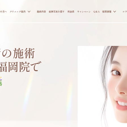
の方へ
クリニック案内
施術内容
症例写真を探す
料金表
キャンペーン
Q&A
採用情報
コラ
術の施術
福岡院で