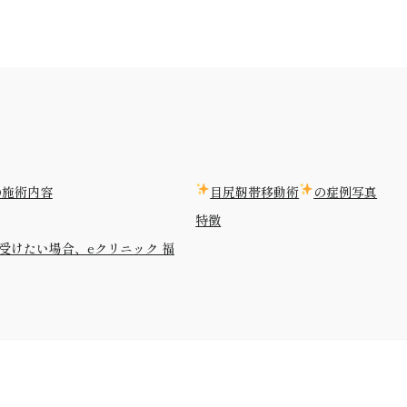
の施術内容
目尻靭帯移動術
の症例写真
特徴
受けたい場合、eクリニック 福
ぐにあるeクリニック 福岡院で受ける事が可能です。問い合