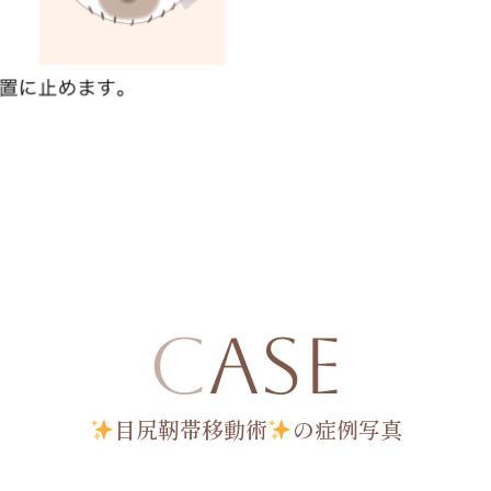
CASE
目尻靭帯移動術
の症例写真