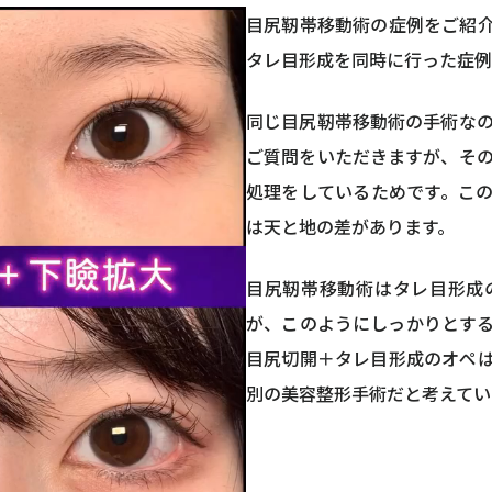
目尻靭帯移動術の症例をご紹
タレ目形成を同時に行った症例
同じ目尻靭帯移動術の手術な
ご質問をいただきますが、そ
処理をしているためです。こ
は天と地の差があります。
目尻靭帯移動術はタレ目形成
が、このようにしっかりとす
目尻切開＋タレ目形成のオペは
別の美容整形手術だと考えてい