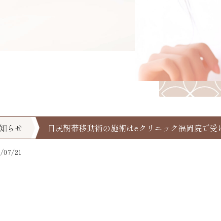
知らせ
目尻靭帯移動術の施術はeクリニック福岡院で受
07/21