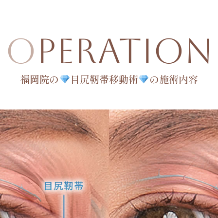
OPERATION
福岡院の
目尻靭帯移動術
の施術内容