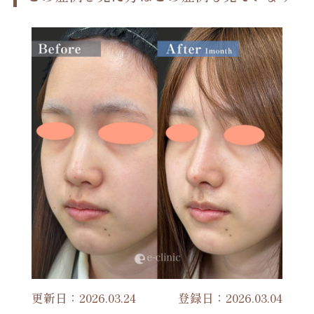
更新日：2026.03.24
登録日：2026.03.04