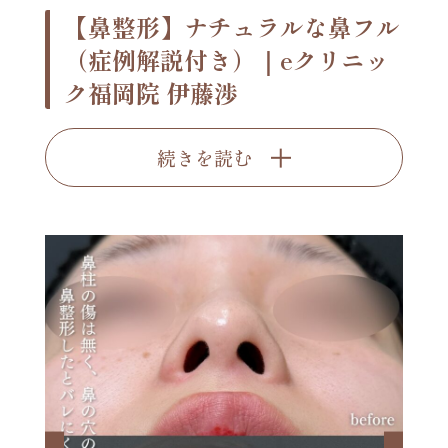
【鼻整形】ナチュラルな鼻フル
（症例解説付き）｜eクリニッ
ク福岡院 伊藤渉
続きを読む