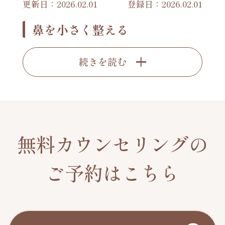
更新日：2026.02.01
登録日：2026.02.01
鼻を小さく整える
続きを読む
無料カウンセリングの
ご予約はこちら