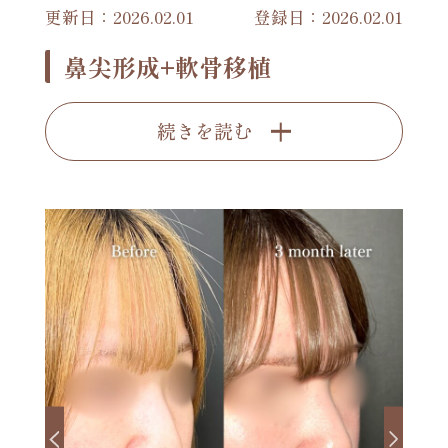
更新日：2026.02.01
登録日：2026.02.01
鼻尖形成+軟骨移植
続きを読む