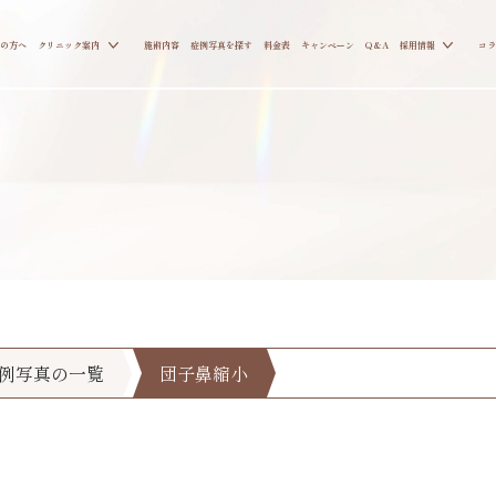
の方へ
クリニック案内
施術内容
症例写真を探す
料金表
キャンペーン
Q&A
採用情報
コラ
例写真の一覧
団子鼻縮小