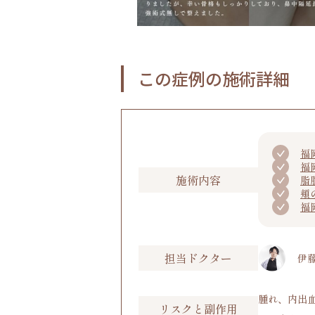
この症例の施術詳細
福
福
施術内容
脂
頬
福
担当ドクター
伊藤
腫れ、内出
リスクと副作用