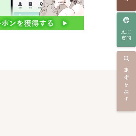
AIに
質問
施術を探す