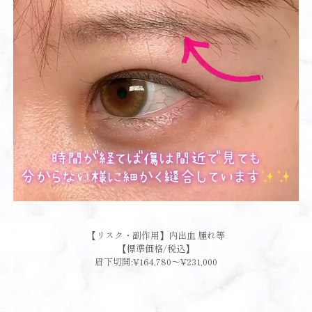
【リスク・副作用】内出血 腫れ等
【標準価格/税込】
眉下切開:¥164,780～¥231,000