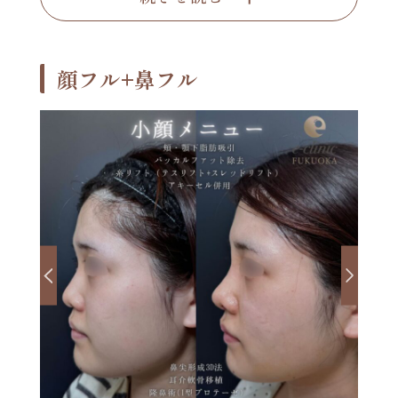
顔フル+鼻フル