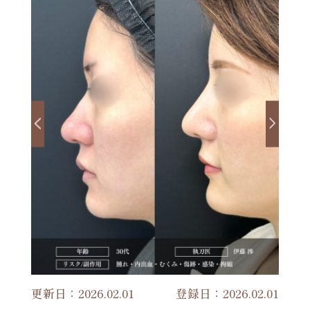
更新日：2026.02.01
登録日：2026.02.01