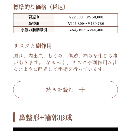
標準的な価格（税込）
若返り
¥22,000～¥968,000
鼻整形
¥107,800～¥439,780
小顔の脂肪吸引
¥54,780～¥246,400
リスクと副作用
腫れ、内出血、むくみ、傷跡、痛みを生じる事
があります。 なるべく、リスクや副作用が出
ないように配慮して手術を行っています。
続きを読む
鼻整形+輪郭形成