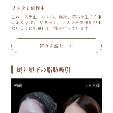
リスクと副作用
腫れ、内出血、むくみ、傷跡、痛みを生じる事
があります。 なるべく、リスクや副作用が出
ないように配慮して手術を行っています。
続きを読む
頬と顎下の脂肪吸引