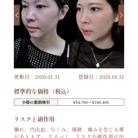
更新日：2026.01.31
登録日：2026.01.31
標準的な価格（税込）
小顔の脂肪吸引
¥54,780～¥246,400
リスクと副作用
腫れ、内出血、むくみ、傷跡、痛みを生じる事
があります。 なるべく、リスクや副作用が出