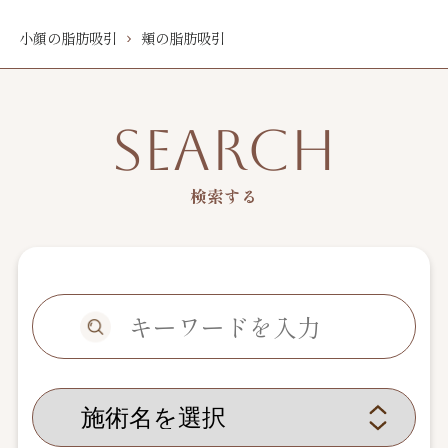
小顔の脂肪吸引
頬の脂肪吸引
SEARCH
検索する