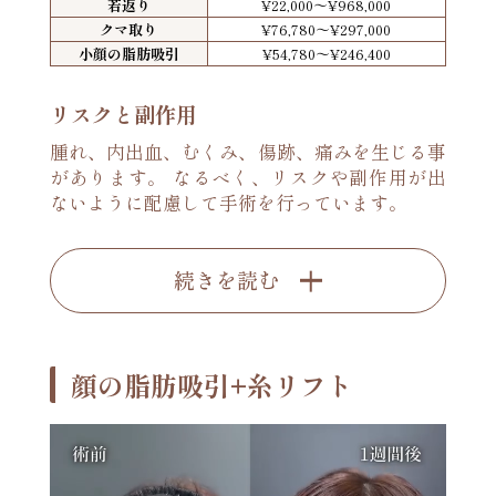
若返り
¥22,000～¥968,000
クマ取り
¥76,780～¥297,000
小顔の脂肪吸引
¥54,780～¥246,400
リスクと副作用
腫れ、内出血、むくみ、傷跡、痛みを生じる事
があります。 なるべく、リスクや副作用が出
ないように配慮して手術を行っています。
続きを読む
顔の脂肪吸引+糸リフト