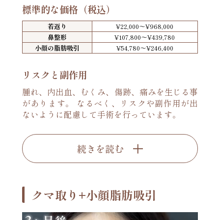
標準的な価格（税込）
若返り
¥22,000～¥968,000
鼻整形
¥107,800～¥439,780
小顔の脂肪吸引
¥54,780～¥246,400
リスクと副作用
腫れ、内出血、むくみ、傷跡、痛みを生じる事
があります。 なるべく、リスクや副作用が出
ないように配慮して手術を行っています。
続きを読む
クマ取り+小顔脂肪吸引