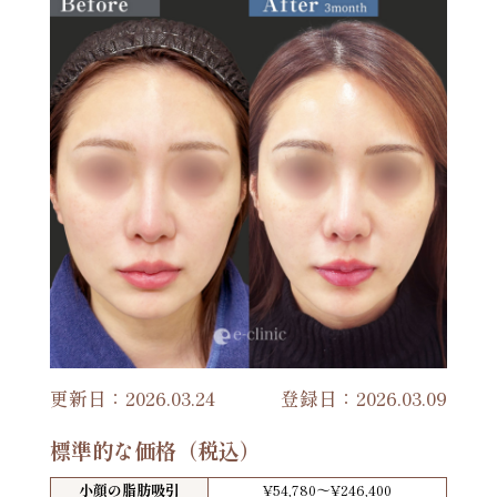
更新日：2026.03.24
登録日：2026.03.09
標準的な価格（税込）
小顔の脂肪吸引
¥54,780～¥246,400