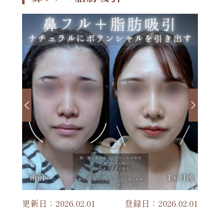
更新日：2026.02.01
登録日：2026.02.01