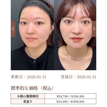
更新日：2026.01.31
登録日：2026.01.31
標準的な価格（税込）
小顔の脂肪吸引
¥54,780～¥246,400
若返り
¥22,000～¥968,000