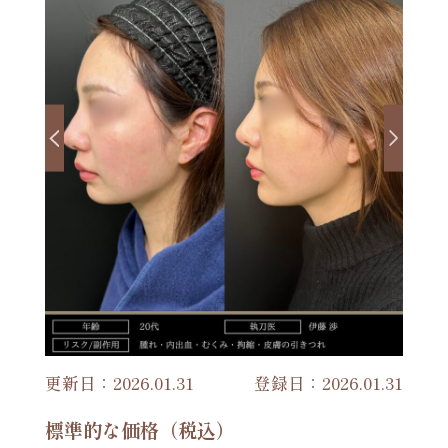
更新日：2026.01.31
登録日：2026.01.31
標準的な価格（税込）