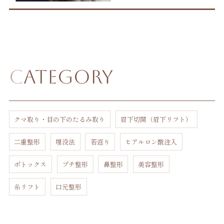
Category
クマ取り・目の下のたるみ取り
眉下切開（眉下リフト）
二重整形
埋没法
若返り
ヒアルロン酸注入
ボトックス
プチ整形
鼻整形
美容整形
糸リフト
口元整形