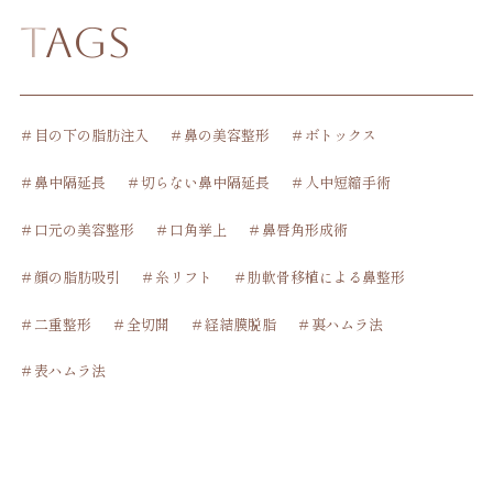
Tags
＃目の下の脂肪注入
＃鼻の美容整形
＃ボトックス
＃鼻中隔延長
＃切らない鼻中隔延長
＃人中短縮手術
＃口元の美容整形
＃口角挙上
＃鼻唇角形成術
＃顔の脂肪吸引
＃糸リフト
＃肋軟骨移植による鼻整形
＃二重整形
＃全切開
＃経結膜脱脂
＃裏ハムラ法
＃表ハムラ法