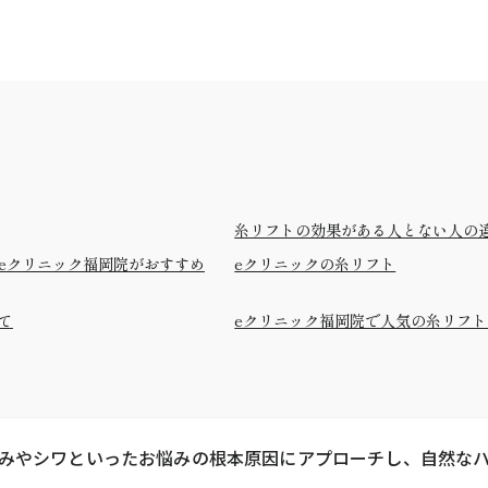
糸リフトの効果がある人とない人の
eクリニック福岡院がおすすめ
eクリニックの糸リフト
て
eクリニック福岡院で人気の糸リフ
話題になっている美容整形です。
う、顔の皮膚や皮下組織を、医療用の特殊な糸を用いて引き
みやシワといったお悩みの根本原因にアプローチし、自然な