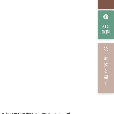
AIに
質問
施術を探す